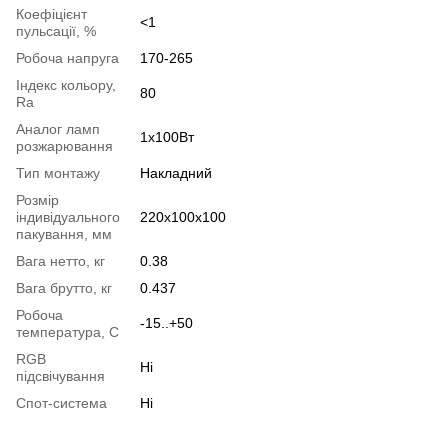
Коефіцієнт
<1
пульсації, %
Робоча напруга
170-265
Індекс кольору,
80
Ra
Аналог ламп
1х100Вт
розжарювання
Тип монтажу
Накладний
Розмір
індивідуального
220x100x100
пакування, мм
Вага нетто, кг
0.38
Вага брутто, кг
0.437
Робоча
-15..+50
температура, С
RGB
Ні
підсвічування
Спот-система
Ні