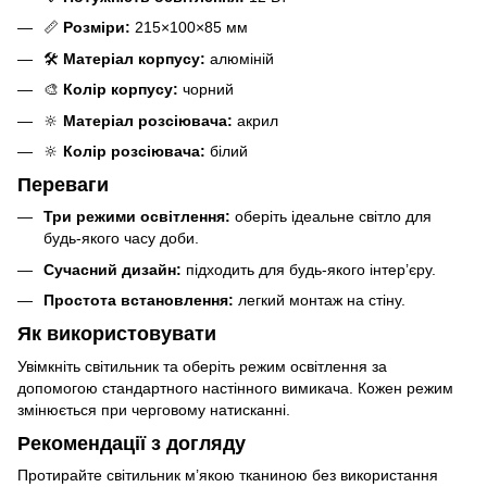
📏
Розміри:
215×100×85 мм
🛠️
Матеріал корпусу:
алюміній
🎨
Колір корпусу:
чорний
🔆
Матеріал розсіювача:
акрил
🔆
Колір розсіювача:
білий
Переваги
Три режими освітлення:
оберіть ідеальне світло для
будь-якого часу доби.
Сучасний дизайн:
підходить для будь-якого інтер’єру.
Простота встановлення:
легкий монтаж на стіну.
Як використовувати
Увімкніть світильник та оберіть режим освітлення за
допомогою стандартного настінного вимикача. Кожен режим
змінюється при черговому натисканні.
Рекомендації з догляду
Протирайте світильник м’якою тканиною без використання