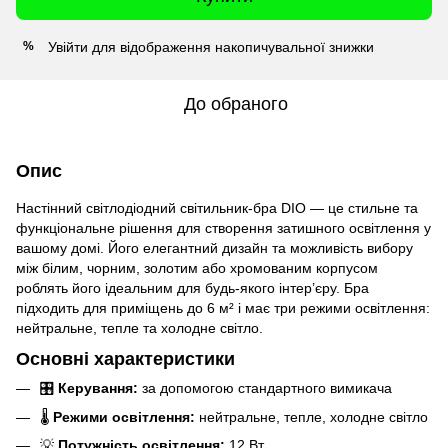
Увійти
для відображення накопичувальної знижки
%
До обраного
Опис
Настінний світлодіодний світильник-бра DIO — це стильне та
функціональне рішення для створення затишного освітлення у
вашому домі. Його елегантний дизайн та можливість вибору
між білим, чорним, золотим або хромованим корпусом
роблять його ідеальним для будь-якого інтер’єру. Бра
підходить для приміщень до 6 м² і має три режими освітлення:
нейтральне, тепле та холодне світло.
Основні характеристики
🎛️
Керування:
за допомогою стандартного вимикача
🌡️
Режими освітлення:
нейтральне, тепле, холодне світло
💡
Потужність освітлення:
12 Вт