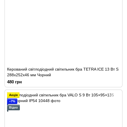
Керований cвітлодіодний світильник бра TETRA ICE 13 Вт S
288х252х46 мм Чорний
480 грн
Акція
−7%
Відео