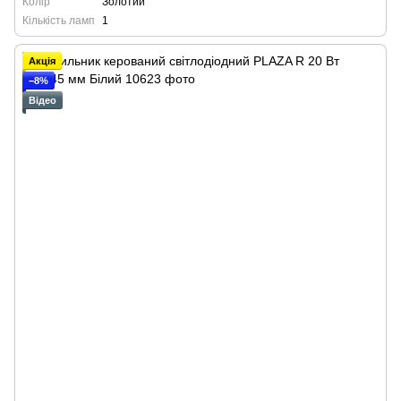
Колір
Золотий
Кількість ламп
1
Акція
−8%
Відео