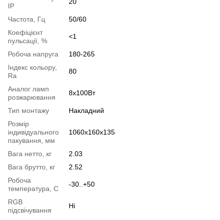
20
IP
Частота, Гц
50/60
Коефіцієнт
<1
пульсації, %
Робоча напруга
180-265
Індекс кольору,
80
Ra
Аналог ламп
8х100Вт
розжарювання
Тип монтажу
Накладний
Розмір
індивідуального
1060x160x135
пакування, мм
Вага нетто, кг
2.03
Вага брутто, кг
2.52
Робоча
-30..+50
температура, С
RGB
Ні
підсвічування