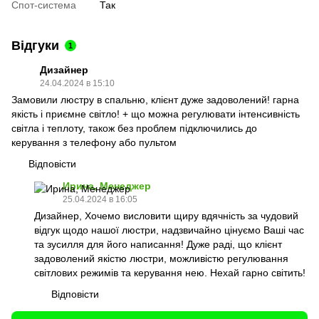
Спот-система
Так
Відгуки
1
Дизайнер
24.04.2024 в 15:10
Замовили люстру в спальню, клієнт дуже задоволений! гарна
якість і приємне світло! + що можна регулювати інтенсивність
світла і теплоту, також без проблем підключились до
керування з телефону або пультом
Відповісти
Ирина, Менеджер
25.04.2024 в 16:05
Дизайнер, Хочемо висловити щиру вдячність за чудовий
відгук щодо нашої люстри, надзвичайно цінуємо Ваші час
та зусилля для його написання! Дуже раді, що клієнт
задоволений якістю люстри, можливістю регулювання
світлових режимів та керування нею. Нехай гарно світить!
Відповісти