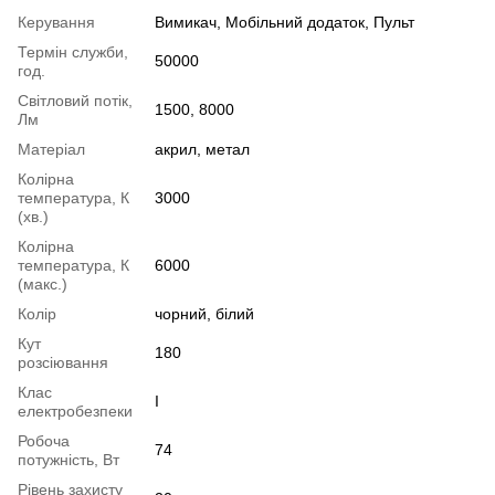
Керування
Вимикач, Мобільний додаток, Пульт
Термін служби,
50000
год.
Світловий потік,
1500, 8000
Лм
Матеріал
акрил, метал
Колірна
температура, К
3000
(хв.)
Колірна
температура, К
6000
(макс.)
Колір
чорний, білий
Кут
180
розсіювання
Клас
І
електробезпеки
Робоча
74
потужність, Вт
Рівень захисту