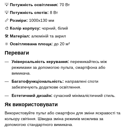
💡
Потужність освітлення:
70 Вт
💡
Потужність спотів:
8 Вт
📏
Розміри:
1000x130 мм
🎨
Колір корпусу:
чорний, білий
🛠️
Матеріал:
алюміній та акрил
🔆
Освітлювана площа:
до 20 м²
Переваги
Універсальність керування:
перемикайтесь між
режимами за допомогою пульта, смартфона або
вимикача.
Багатофункціональність:
направлені споти
забезпечують додаткове освітлення.
Естетичний дизайн:
сучасний мінімалістичний стиль.
Як використовувати
Використовуйте пульт або смартфон для зміни яскравості та
кольору світіння. Швидка зміна режимів можлива за
допомогою стандартного вимикача.