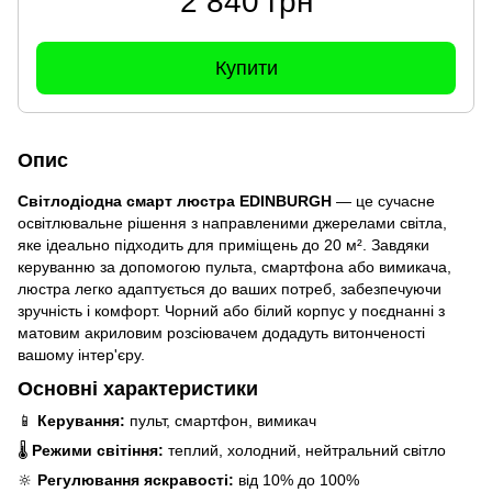
2 840 грн
Купити
Опис
Світлодіодна смарт люстра
EDINBURGH
— це сучасне
освітлювальне рішення з направленими джерелами світла,
яке ідеально підходить для приміщень до 20 м². Завдяки
керуванню за допомогою пульта, смартфона або вимикача,
люстра легко адаптується до ваших потреб, забезпечуючи
зручність і комфорт. Чорний або білий корпус у поєднанні з
матовим акриловим розсіювачем додадуть витонченості
вашому інтер'єру.
Основні характеристики
📱
Керування:
пульт, смартфон, вимикач
🌡️
Режими світіння:
теплий, холодний, нейтральний світло
🔆
Регулювання яскравості:
від 10% до 100%