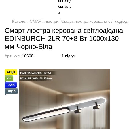
Каталог
СМАРТ люстри
Смарт люстра керована світлодіо
Смарт люстра керована світлодіодна
EDINBURGH 2LR 70+8 Вт 1000x130
мм Чорно-Біла
Артикул:
10608
1 відгук
Акція
Хіт
−22%
Відео