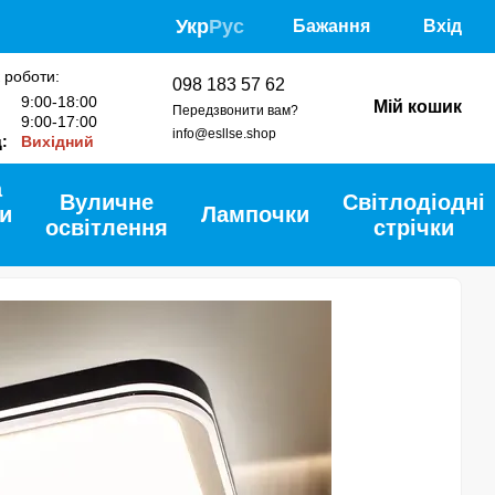
Укр
Рус
Бажання
Вхід
 роботи:
098 183 57 62
:
9:00-18:00
Мій кошик
Передзвонити вам?
9:00-17:00
info@esllse.shop
д:
Вихідний
а
Вуличне
Світлодіодні
и
Лампочки
освітлення
стрічки