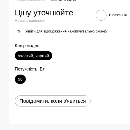
Ціну уточнюйте
В бажання
Немає в наявності
Увійти
для відображення накопичувальної знижки
%
Колір моделі
золотий, чорний
Потужність, Вт
90
Повідомити, коли з'явиться