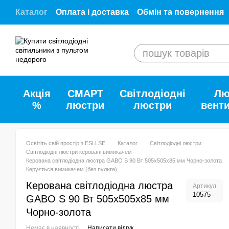
Перейти до основного контенту
Каталог
Оплата і доставка
Обмін та повернення
Відгуки про ESLLSE.SHOP
Співпраця з ESLLSE
Договір публічної оферти
Як купити наші товар
Акція
СМАРТ
Світлодіодні
Лю
%
люстри
люстри
вент
Освітіть свій простір з ESLLSE
Каталог
Світлодіодні люстри
Світлодіодні люстри керовані вимикачем
Керована світлодіодна люстра GABO S 90 Вт 505x505x85 мм Чорно-золота
Керується вимикачем (без пульта)
Керована світлодіодна люстра
Артикул
10575
GABO S 90 Вт 505x505x85 мм
Чорно-золота
Немає в наявності
Написати відгук