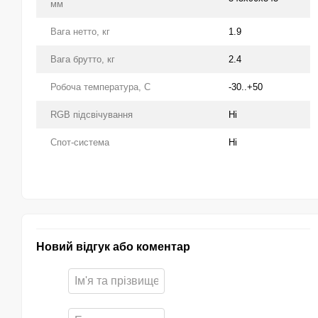
мм
Вага нетто, кг
1.9
Вага брутто, кг
2.4
Робоча температура, С
-30..+50
RGB підсвічування
Ні
Спот-система
Ні
Новий відгук або коментар