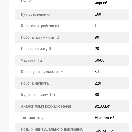
Колір
чорний
Кут розсіювання
160
Клас електробезпеки
І
Робоча потужність, Вт
90
Рівень захисту IP
20
Частота, Гц
50/60
Коефіцієнт пульсації, %
<1
Робоча напруга
220
Індекс кольору, Ra
80
Аналог ламп розжарювання
9х100Вт
Тип монтажу
Накладний
Розмір індивідуального пакування,
545x90x545