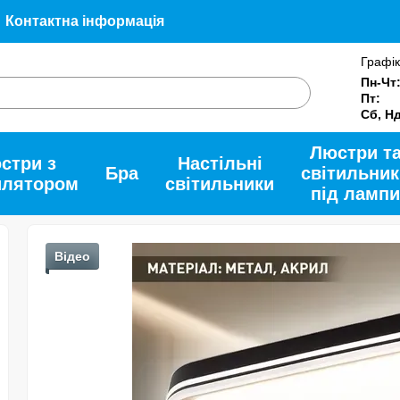
Контактна інформація
Угода користувача
Допомога
Про нас
Графік
и
Пн-Чт
Пт:
Сб, Н
Люстри т
стри з
Настільні
Бра
світильник
илятором
світильники
під лампи
Відео