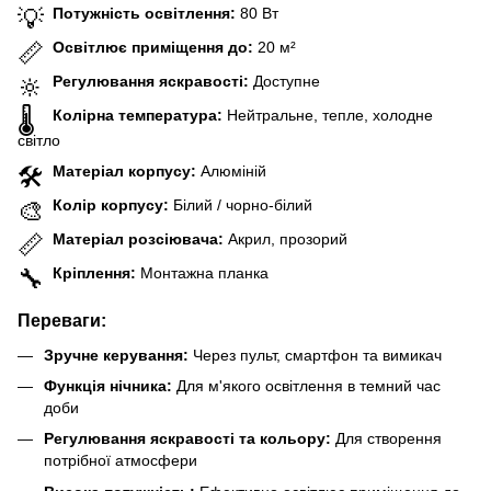
Потужність освітлення:
80 Вт
💡
Освітлює приміщення до:
20 м²
📏
Регулювання яскравості:
Доступне
🔆
Колірна температура:
Нейтральне, тепле, холодне
🌡️
світло
Матеріал корпусу:
Алюміній
🛠️
Колір корпусу:
Білий / чорно-білий
🎨
Матеріал розсіювача:
Акрил, прозорий
📏
Кріплення:
Монтажна планка
🔧
Переваги:
Зручне керування:
Через пульт, смартфон та вимикач
Функція нічника:
Для м'якого освітлення в темний час
доби
Регулювання яскравості та кольору:
Для створення
потрібної атмосфери