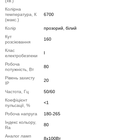
(хв.)
Колірна
температура, К
6700
(макс.)
Колір
прозорий, білий
Кут
160
розсіювання
Клас
І
електробезпеки
Робоча
80
потужність, Вт
Рівень захисту
20
IP
Частота, Гц
50/60
Коефіцієнт
<1
пульсації, %
Робоча напруга
180-265
Індекс кольору,
80
Ra
Аналог ламп
8х100Вт