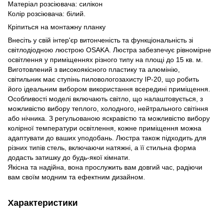
Матеріал розсіювача: силікон
Колір розсіювача: білий.
Кріпиться на монтажну планку
Внесіть у свій інтер'єр витонченість та функціональність зі
світлодіодною люстрою OSAKA. Люстра забезпечує рівномірне
освітлення у приміщеннях різного типу на площі до 15 кв. м.
Виготовлений з високоякісного пластику та алюмінію,
світильник має ступінь пиловологозахисту IP-20, що робить
його ідеальним вибором використання всередині приміщення.
Особливості моделі включають світло, що налаштовується, з
можливістю вибору теплого, холодного, нейтрального світіння
або нічника. З регульованою яскравістю та можливістю вибору
колірної температури освітлення, кожне приміщення можна
адаптувати до ваших уподобань. Люстра також підходить для
різних типів стель, включаючи натяжні, а її стильна форма
додасть затишку до будь-якої кімнати.
Якісна та надійна, вона прослужить вам довгий час, радіючи
вам своїм модним та ефектним дизайном.
Характеристики