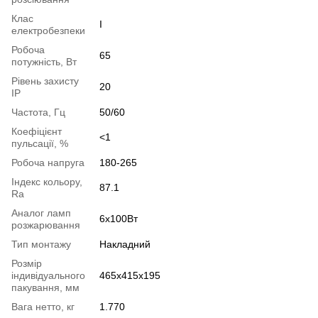
Клас
І
електробезпеки
Робоча
65
потужність, Вт
Рівень захисту
20
IP
Частота, Гц
50/60
Коефіцієнт
<1
пульсації, %
Робоча напруга
180-265
Індекс кольору,
87.1
Ra
Аналог ламп
6х100Вт
розжарювання
Тип монтажу
Накладний
Розмір
індивідуального
465x415x195
пакування, мм
Вага нетто, кг
1.770