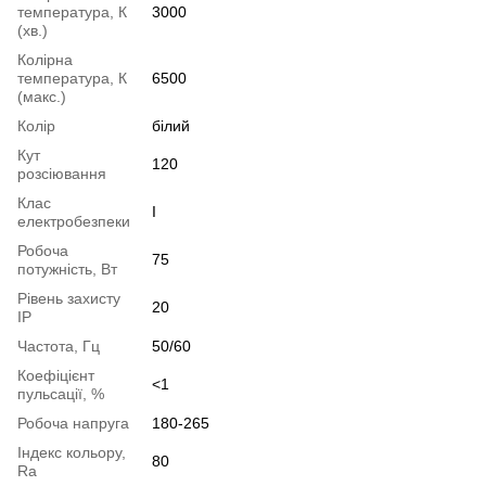
температура, К
3000
(хв.)
Колірна
температура, К
6500
(макс.)
Колір
білий
Кут
120
розсіювання
Клас
І
електробезпеки
Робоча
75
потужність, Вт
Рівень захисту
20
IP
Частота, Гц
50/60
Коефіцієнт
<1
пульсації, %
Робоча напруга
180-265
Індекс кольору,
80
Ra