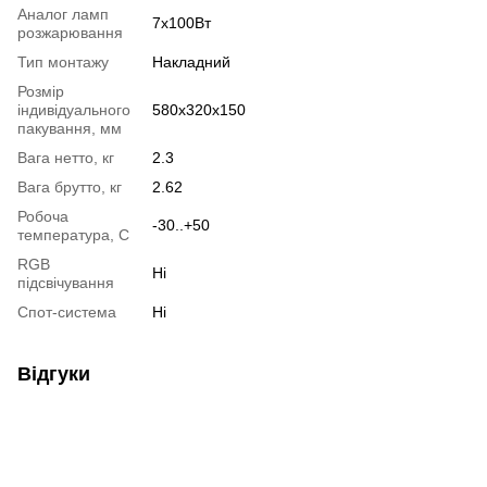
Аналог ламп
7х100Вт
розжарювання
Тип монтажу
Накладний
Розмір
індивідуального
580x320x150
пакування, мм
Вага нетто, кг
2.3
Вага брутто, кг
2.62
Робоча
-30..+50
температура, С
RGB
Ні
підсвічування
Спот-система
Ні
Відгуки