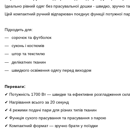
Ідеально рівний одяг без прасувальної дошки - швидко, зручно та
Цей компактний ручний відпарювач поєднує функції потужної пари
Підходить для:
сорочок та футболок
суконь і костюмів
штор та текстилю
делікатних тканин
швидкого освіження одягу перед виходом
Переваги:
✔ Потужність 1700 Вт — швидке та ефективне розгладження скл
✔ Нагрівання всього за 20 секунд
✔ 4 режими подачі пари для різних типів тканин
✔ Функція сухого прасування та прасування з парою
✔ Компактний формат — зручно брати у поїздки