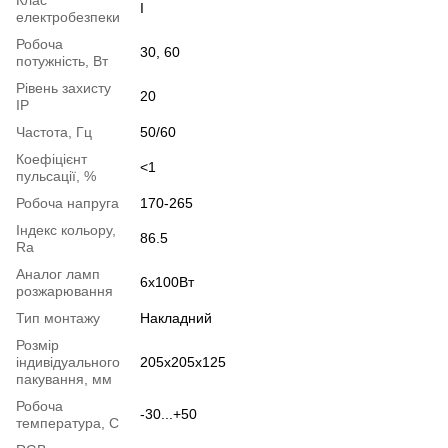
І
електробезпеки
Робоча
30, 60
потужність, Вт
Рівень захисту
20
IP
Частота, Гц
50/60
Коефіцієнт
<1
пульсації, %
Робоча напруга
170-265
Індекс кольору,
86.5
Ra
Аналог ламп
6х100Вт
розжарювання
Тип монтажу
Накладний
Розмір
індивідуального
205x205x125
пакування, мм
Робоча
-30...+50
температура, С