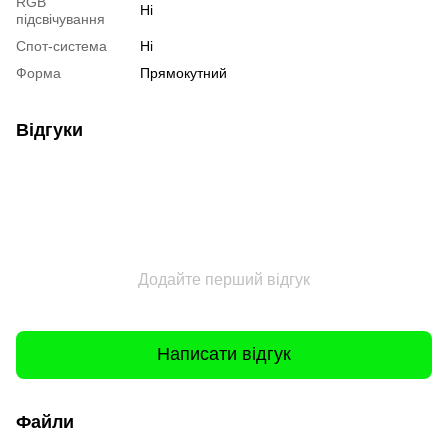
RGB
Ні
підсвічування
Спот-система
Ні
Форма
Прямокутний
Відгуки
Додайте перший відгук
Написати відгук
Файли