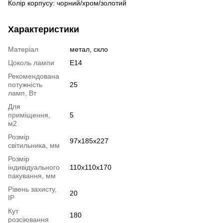
Колір корпусу: чорний/хром/золотий
Характеристики
Матеріал
метал, скло
Цоколь лампи
E14
Рекомендована
потужність
25
ламп, Вт
Для
приміщення,
5
м2
Розмір
97x185x227
світильника, мм
Розмір
індивідуального
110x110x170
пакування, мм
Рівень захисту,
20
IP
Кут
180
розсіювання