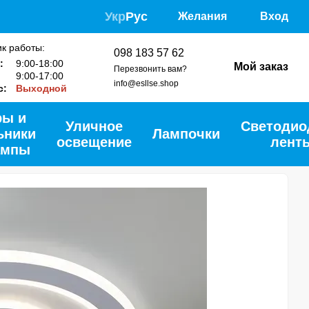
Укр
Рус
Желания
Вход
к работы:
098 183 57 62
т:
9:00-18:00
Мой заказ
Перезвонить вам?
9:00-17:00
info@esllse.shop
с:
Выходной
ры и
Уличное
Cветоди
ьники
Лампочки
освещение
лент
ампы