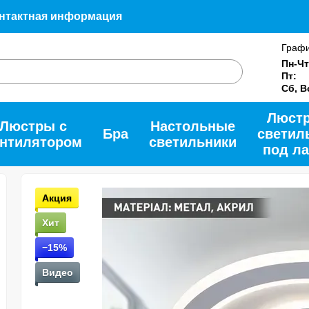
нтактная информация
LSE
Пользовательское соглашение
Графи
ак купить наши товары
Пн-Ч
Пт:
Сб, В
Люст
Люстры с
Настольные
Бра
светил
нтилятором
светильники
под л
Акция
Хит
−15%
Видео