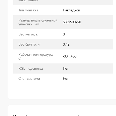
накаливания
Тип монтажа
Накладной
Размер индивидуальной
530х530х90
упаковки, мм
Вес нетто, кг
3
Вес брутто, кг
3,42
Рабочая температура,
-30...+50
С
RGB подсветка
Нет
Спот-система
Нет