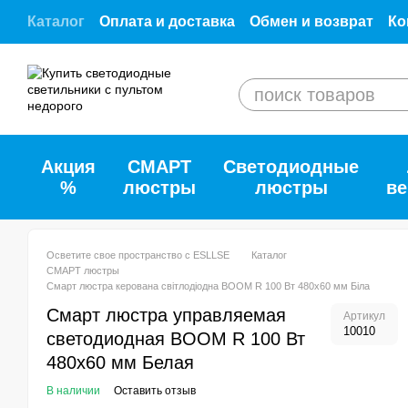
Перейти к основному контенту
Каталог
Оплата и доставка
Обмен и возврат
Ко
Отзывы о ESLLSE.SHOP
Сотрудничество с ESL
Помощь
О нас
Договор публичной оферты
К
Акция
СМАРТ
Светодиодные
%
люстры
люстры
ве
Осветите свое пространство с ESLLSE
Каталог
СМАРТ люстры
Смарт люстра керована світлодіодна BOOM R 100 Вт 480x60 мм Бiла
Смарт люстра управляемая
Артикул
10010
светодиодная BOOM R 100 Вт
480x60 мм Белая
В наличии
Оставить отзыв