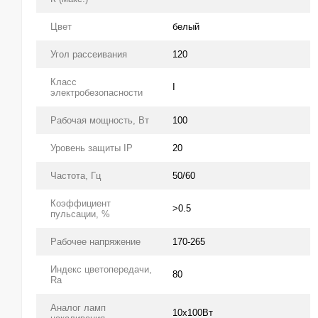
Цвет
белый
Угол рассеивания
120
Класс
І
электробезопасности
Рабочая мощность, Вт
100
Уровень защиты IP
20
Частота, Гц
50/60
Коэффициент
>0.5
пульсации, %
Рабочее напряжение
170-265
Индекс цветопередачи,
80
Ra
Аналог ламп
10х100Вт