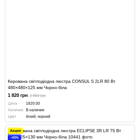
Керована світлодіодна люстра CONSUL S 2LR 80 Вт
480×480×125 мм Чорно-біла
1 820 грн
2 850 грн
Цена
1820.00
Наличие
В наличии
Цвет
білий; чорний
Акция
−43%