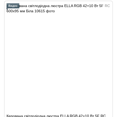
Видео
Керована світлодіодна люстра ELLA RGB 42+10 Вт 5F RC