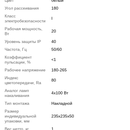
Цвет
белый
Угол рассеивания
180
Класс
І
электробезопасности
Рабочая мощность,
20
Вт
Уровень защиты IP
40
Частота, Гц
50/60
Коэффициент
<1
пульсации, %
Рабочее напряжение
180-265
Индекс
80
цветопередачи, Ra
Аналог ламп
4x100 Вт
накаливания
Тип монтажа
Накладной
Размер
индивидуальной
235х235х50
упаковки, мм
Вес нетто, кг
1