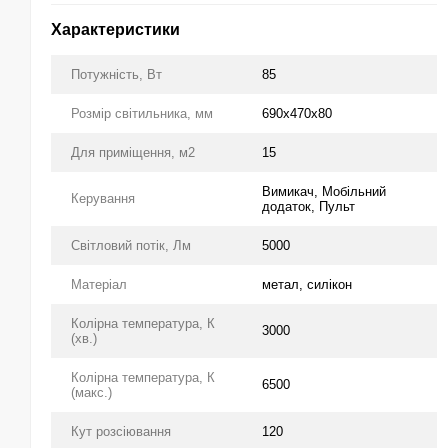
Характеристики
Потужність, Вт
85
Розмір світильника, мм
690x470x80
Для приміщення, м2
15
Вимикач, Мобільний
Керування
додаток, Пульт
Світловий потік, Лм
5000
Матеріал
метал, силікон
Колірна температура, К
3000
(хв.)
Колірна температура, К
6500
(макс.)
Кут розсіювання
120