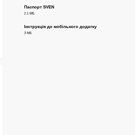
Паспорт SVEN
2.1 МБ
PDF
Інструкція до мобільного додатку
3 МБ
PDF