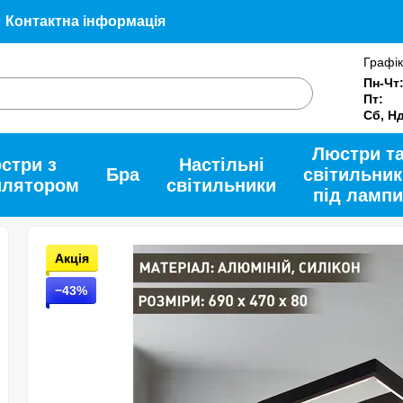
Контактна інформація
Угода користувача
Допомога
Про нас
Графік
и
Пн-Чт
Пт:
Сб, Н
Люстри т
стри з
Настільні
Бра
світильник
илятором
світильники
під лампи
Акція
−43%