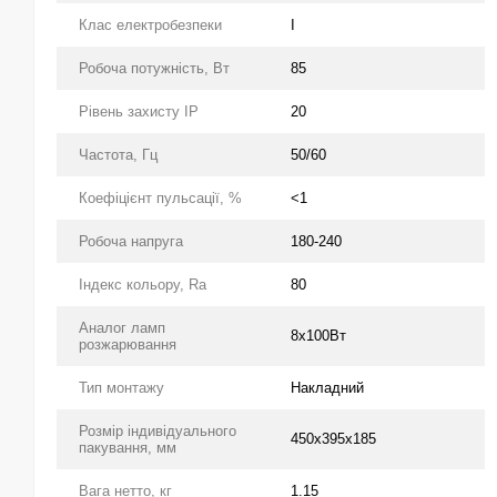
Клас електробезпеки
І
Робоча потужність, Вт
85
Рівень захисту IP
20
Частота, Гц
50/60
Коефіцієнт пульсації, %
<1
Робоча напруга
180-240
Індекс кольору, Ra
80
Аналог ламп
8х100Вт
розжарювання
Тип монтажу
Накладний
Розмір індивідуального
450x395x185
пакування, мм
Вага нетто, кг
1.15