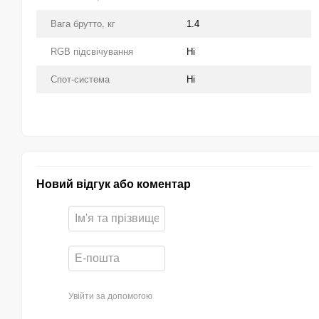
Вага брутто, кг
1.4
RGB підсвічування
Ні
Спот-система
Ні
Новий відгук або коментар
Увійти за допомогою