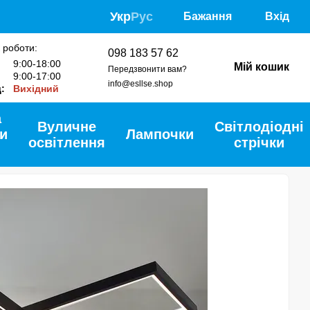
Укр
Рус
Бажання
Вхід
 роботи:
098 183 57 62
:
9:00-18:00
Мій кошик
Передзвонити вам?
9:00-17:00
info@esllse.shop
д:
Вихідний
а
Вуличне
Світлодіодні
и
Лампочки
освітлення
стрічки