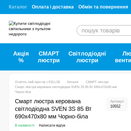
Перейти до основного контенту
Каталог
Оплата і доставка
Обмін та повернення
Відгуки про ESLLSE.SHOP
Співпраця з ESLLSE
Договір публічної оферти
Як купити наші товар
Акція
СМАРТ
Світлодіодні
Лю
%
люстри
люстри
вент
Освітіть свій простір з ESLLSE
Каталог
СМАРТ люстри
Смарт люстра керована світлодіодна SVEN 3S 85 Вт 690x470x80 мм
Чорно-біла
Смарт люстра керована
Артикул
10552
світлодіодна SVEN 3S 85 Вт
690x470x80 мм Чорно-біла
В наявності
Написати відгук