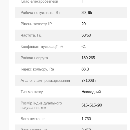
Клас електробезпеки
І
Робоча потужність, Вт
30, 65
Рівень захисту IP
20
Частота, Гц
50/60
Коефіцієнт пульсації, %
<1
Робоча напруга
180-265
Індекс кольору, Ra
88.3
Аналог ламп розжарювання
7х100Вт
Тип монтажу
Накладний
Розмір індивідуального
515x515x90
пакування, мм
Вага нетто, кг
1.730