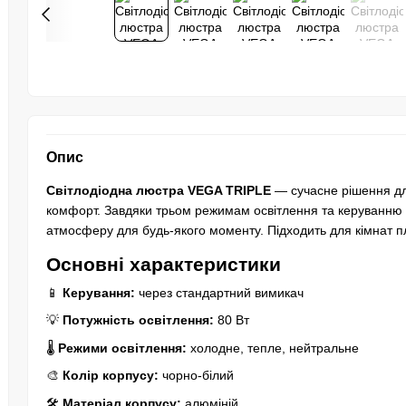
Опис
Світлодіодна люстра VEGA TRIPLE
— сучасне рішення для
комфорт. Завдяки трьом режимам освітлення та керуванню 
атмосферу для будь-якого моменту. Підходить для кімнат 
Основні характеристики
📱
Керування:
через стандартний вимикач
💡
Потужність освітлення:
80 Вт
🌡️
Режими освітлення:
холодне, тепле, нейтральне
🎨
Колір корпусу:
чорно-білий
🛠️
Матеріал корпусу:
алюміній