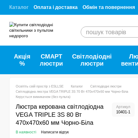
Перейти до основного контенту
Каталог
Оплата і доставка
Обмін та повернення
Відгуки про ESLLSE.SHOP
Співпраця з ESLLSE
Договір публічної оферти
Як купити наші товар
Акція
СМАРТ
Світлодіодні
Лю
%
люстри
люстри
вент
Освітіть свій простір з ESLLSE
Каталог
Світлодіодні люстри
Світлодіодна люстра VEGA TRIPLE 3S 70 Вт 470х470х60 мм Чорно-Біла
Керується вимикачем (без пульта)
Люстра керована світлодіодна
Артикул
10401-1
VEGA TRIPLE 3S 80 Вт
470х470х60 мм Чорно-Біла
В наявності
Написати відгук