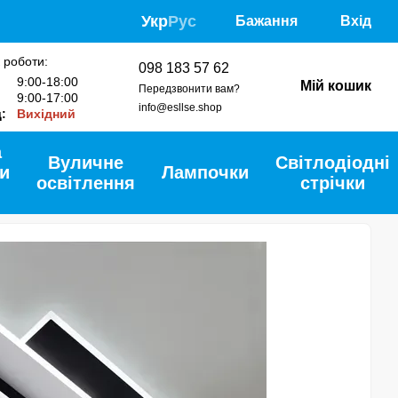
Укр
Рус
Бажання
Вхід
 роботи:
098 183 57 62
:
9:00-18:00
Мій кошик
Передзвонити вам?
9:00-17:00
info@esllse.shop
д:
Вихідний
а
Вуличне
Світлодіодні
и
Лампочки
освітлення
стрічки