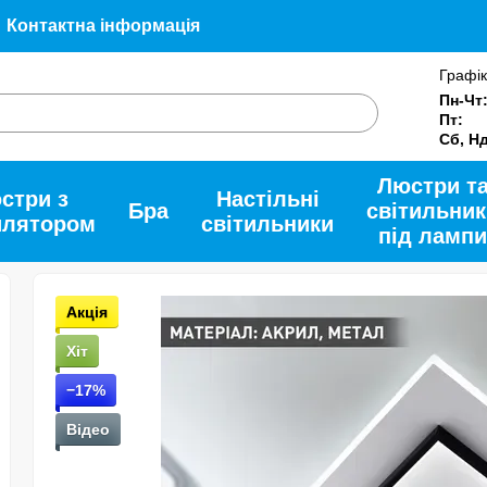
Контактна інформація
Угода користувача
Допомога
Про нас
Графік
и
Пн-Чт
Пт:
Сб, Н
Люстри т
стри з
Настільні
Бра
світильник
илятором
світильники
під лампи
Акція
Хіт
−17%
Відео