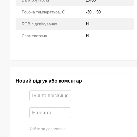
Вага брутто, кг
2.460
Робоча температура, С
-30..+50
RGB підсвічування
Ні
Спот-система
Ні
Новий відгук або коментар
Увійти за допомогою