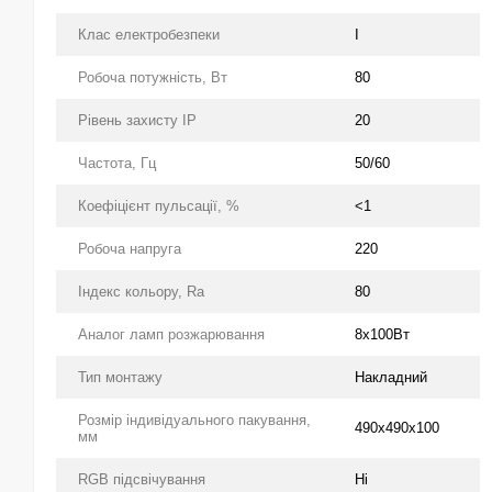
Клас електробезпеки
І
Робоча потужність, Вт
80
Рівень захисту IP
20
Частота, Гц
50/60
Коефіцієнт пульсації, %
<1
Робоча напруга
220
Індекс кольору, Ra
80
Аналог ламп розжарювання
8х100Вт
Тип монтажу
Накладний
Розмір індивідуального пакування,
490x490x100
мм
RGB підсвічування
Ні