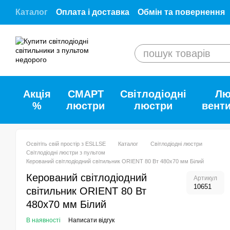
Перейти до основного контенту
Каталог
Оплата і доставка
Обмін та повернення
Відгуки про ESLLSE.SHOP
Співпраця з ESLLSE
Договір публічної оферти
Як купити наші товар
Акція
СМАРТ
Світлодіодні
Лю
%
люстри
люстри
вент
Освітіть свій простір з ESLLSE
Каталог
Світлодіодні люстри
Світлодіодні люстри з пультом
Керований світлодіодний світильник ORIENT 80 Вт 480x70 мм Білий
Керований світлодіодний
Артикул
10651
світильник ORIENT 80 Вт
480x70 мм Білий
В наявності
Написати відгук