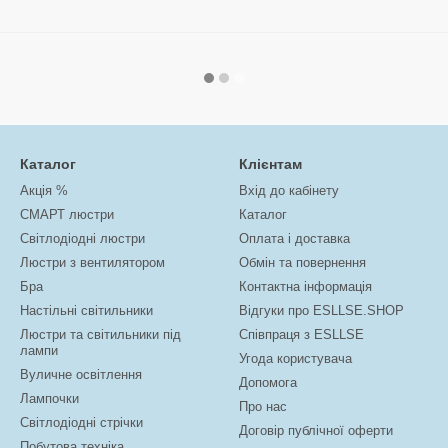
Каталог
Клієнтам
Акція %
Вхід до кабінету
СМАРТ люстри
Каталог
Світлодіодні люстри
Оплата і доставка
Люстри з вентилятором
Обмін та повернення
Бра
Контактна інформація
Настільні світильники
Відгуки про ESLLSE.SHOP
Люстри та світильники під
Співпраця з ESLLSE
лампи
Угода користувача
Вуличне освітлення
Допомога
Лампочки
Про нас
Світлодіодні стрічки
Договір публічної оферти
Побутова техніка