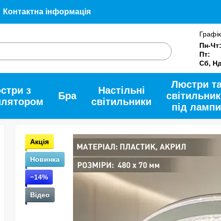
Контактна інформація
Угода користувача
Допомога
Про нас
Графік
и
Пн-Чт
Пт:
Сб, Н
Люстри т
стри з
Настільні
Бра
світильник
илятором
світильники
під лампи
Акція
Новинка
−14%
Відео