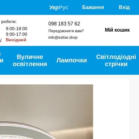
Укр
Рус
Бажання
Вхід
 роботи:
098 183 57 62
:
9:00-18:00
Мій кошик
Передзвонити вам?
9:00-17:00
info@esllse.shop
д:
Вихідний
а
Вуличне
Світлодіодні
и
Лампочки
освітлення
стрічки